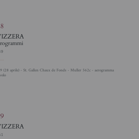
28
VIZZERA
rogrammi
49
volo
4
29
VIZZERA
51