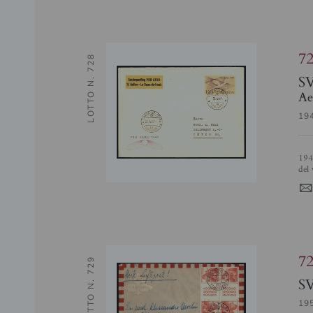
7
LOTTO N. 728
S
Ae
19
1949 (28 aprile) - St. Gallen Chaux de Fonds - Muller 562c - aerogramma
del 
7
LOTTO N. 729
S
19