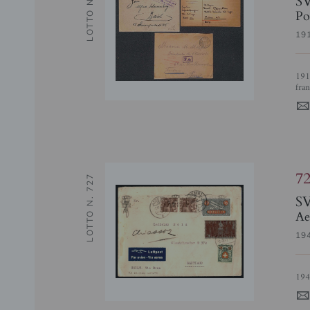
LOTTO N. 726
Po
19
1915/1939 - Posta Militare - tre buste (una raccomandata) e tre cartoline in
fran
4
7
LOTTO N. 727
S
Ae
19
19