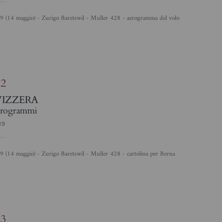
39 (14 maggio) - Zurigo Baretswil - Muller 428 - aerogramma del volo
4
22
VIZZERA
rogrammi
39
39 (14 maggio) - Zurigo Baretswil - Muller 428 - cartolina per Berna
%
23