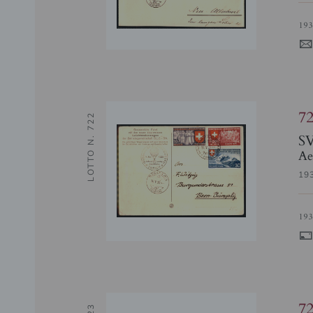
19
7
LOTTO N. 722
S
Ae
19
19
7