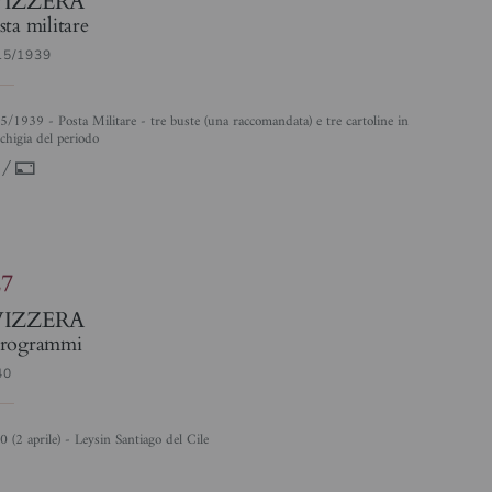
sta militare
15/1939
chigia del periodo
/%
27
VIZZERA
rogrammi
40
40 (2 aprile) - Leysin Santiago del Cile
4