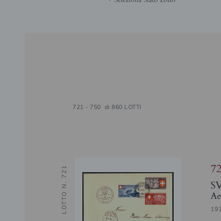
721 - 750 di 860 LOTTI
7
LOTTO N. 721
S
Ae
19