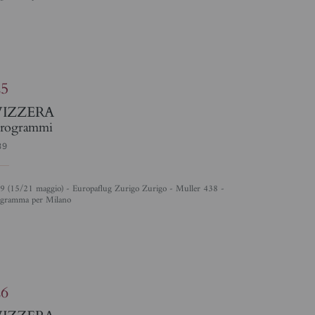
4
25
VIZZERA
rogrammi
39
ogramma per Milano
4
26
VIZZERA