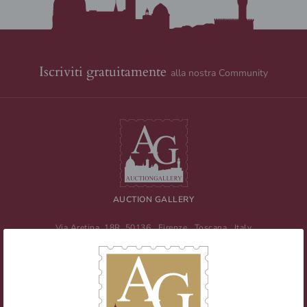
Iscriviti gratuitamente
alla nostra Community
AUCTION GALLERY
Via Aretina, 18R
50136
Firenze
,
Toscana
,
Italy
Tel
+39 055 0457959
/ Fax
+39 055 0457956
E-mail:
info@auctiongallery.it
Partita IVA:
02348400975