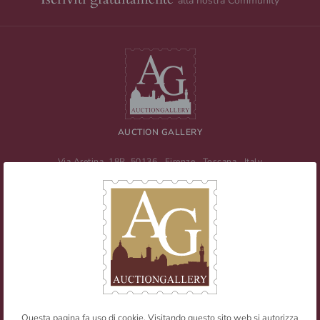
alla nostra Community
AUCTION GALLERY
Via Aretina, 18R
50136
Firenze
,
Toscana
,
Italy
Tel
+39 055 0457959
/ Fax
+39 055 0457956
E-mail:
info@auctiongallery.it
Partita IVA:
02348400975
Filatelia
Numismatica
Questa pagina fa uso di cookie. Visitando questo sito web si autorizza