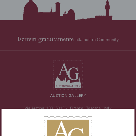
Iscriviti gratuitamente
alla nostra Community
AUCTION GALLERY
Via Aretina, 18R
50136
Firenze
,
Toscana
,
Italy
Tel
+39 055 0457959
/ Fax
+39 055 0457956
E-mail:
info@auctiongallery.it
Partita IVA:
02348400975