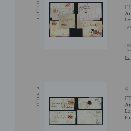
LOTTO N. 3
I
Ant
Lo
18
1850/1857 - Insieme di quattro grandi frammenti di lettera affrancati con
15 c
!
4
LOTTO N. 4
I
Ant
Lo
Pos