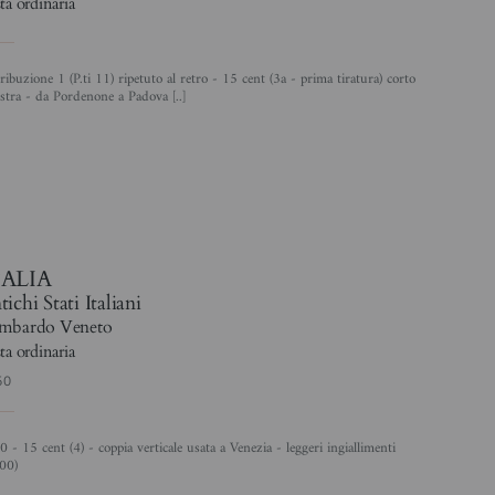
ta ordinaria
stra - da Pordenone a Padova [..]
4
TALIA
ichi Stati Italiani
mbardo Veneto
ta ordinaria
50
500)