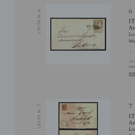
6
LOTTO N. 6
I
Ant
Lo
Mar
15 cent (3) su parte di lettera da Feltre a Padova - dentellatura superiore
rasa
7
LOTTO N. 7
I
Ant
Lo