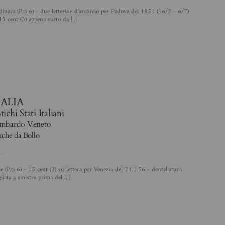
15 cent (3) appena corto da [..]
4
TALIA
ichi Stati Italiani
mbardo Veneto
che da Bollo
gliata a sinistra prima del [..]
4