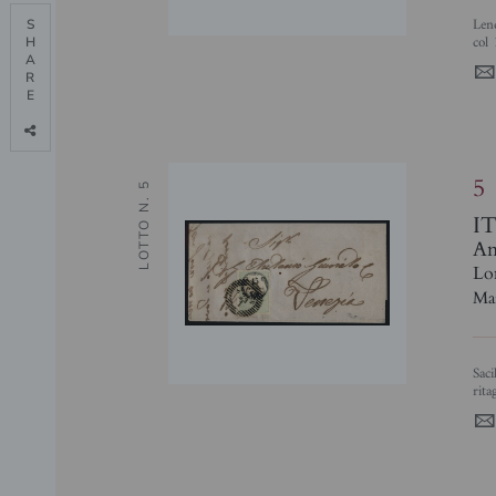
Lendinara (P.ti 6) - due letterine d'archivio per Padova del 1851 (16/2 - 6/7)
S

col 
H

A

R

E

5
LOTTO N. 5
I
Ant
Lo
Mar
Sacile (P.ti 6) - 15 cent (3) su lettera per Venezia del 24.1.56 - dentellatura
rita