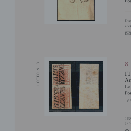
Pos
Distribuzione 1 (P.ti 11) ripetuto al retro - 15 cent (3a - prima tiratura) corto
a de
8
LOTTO N. 8
I
Ant
Lo
Pos
18
1850 - 15 cent (4) - coppia verticale usata a Venezia - leggeri ingiallimenti
(3.