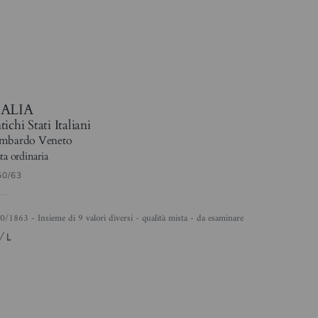
TALIA
ichi Stati Italiani
mbardo Veneto
ta ordinaria
50/63
50/1863 - Insieme di 9 valori diversi - qualità mista - da esaminare
/L