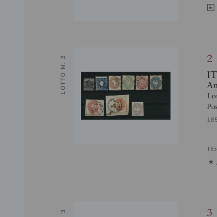
0
2
LOTTO N. 2
I
Ant
Lo
Pos
18
18
1
3