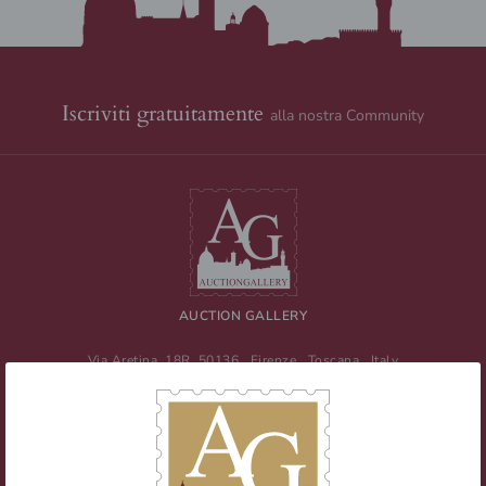
Iscriviti gratuitamente
alla nostra Community
AUCTION GALLERY
Via Aretina, 18R
50136
Firenze
,
Toscana
,
Italy
Tel
+39 055 0457959
/ Fax
+39 055 0457956
E-mail:
info@auctiongallery.it
Partita IVA:
02348400975