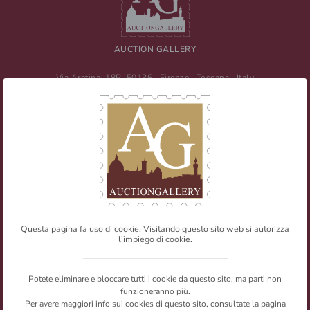
AUCTION GALLERY
Via Aretina, 18R
50136
Firenze
,
Toscana
,
Italy
Tel
+39 055 0457959
/ Fax
+39 055 0457956
E-mail:
info@auctiongallery.it
Partita IVA:
02348400975
Filatelia
Numismatica
Questa pagina fa uso di cookie. Visitando questo sito web si autorizza
l'impiego di cookie.
Web Agency
Newsletter
Mappa del sito
Privacy policy
© Copyright 2026 Auction Gallery. All rights reserved.
Potete eliminare e bloccare tutti i cookie da questo sito, ma parti non
I testi e le immagini presenti nel sito sono riproducibili citandone la
funzioneranno più.
fonte.
Per avere maggiori info sui cookies di questo sito, consultate la pagina