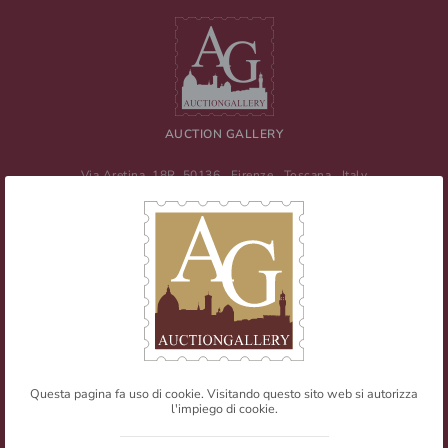
AUCTION GALLERY
Via Aretina, 18R
50136
Firenze
,
Toscana
,
Italy
Tel
+39 055 0457959
/ Fax
+39 055 0457956
E-mail:
info@auctiongallery.it
Partita IVA:
02348400975
Filatelia
Numismatica
Questa pagina fa uso di cookie. Visitando questo sito web si autorizza
l'impiego di cookie.
Web Agency
Newsletter
Mappa del sito
Privacy policy