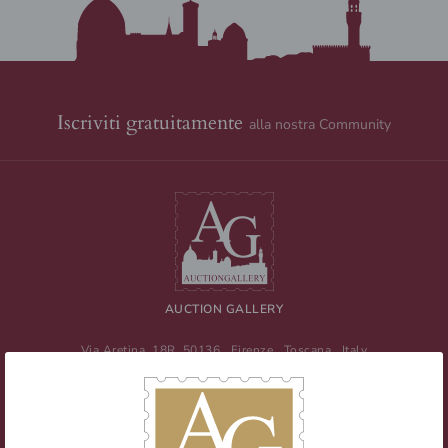
Iscriviti gratuitamente
alla nostra Community
AUCTION GALLERY
Via Aretina, 18R
50136
Firenze
,
Toscana
,
Italy
Tel
+39 055 0457959
/ Fax
+39 055 0457956
E-mail:
info@auctiongallery.it
Partita IVA:
02348400975