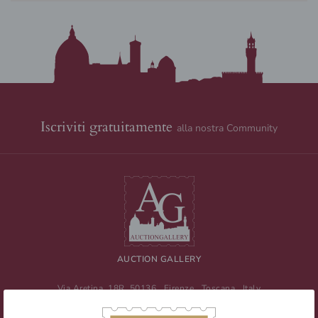
Iscriviti gratuitamente
alla nostra Community
AUCTION GALLERY
Via Aretina, 18R
50136
Firenze
,
Toscana
,
Italy
Tel
+39 055 0457959
/ Fax
+39 055 0457956
E-mail:
info@auctiongallery.it