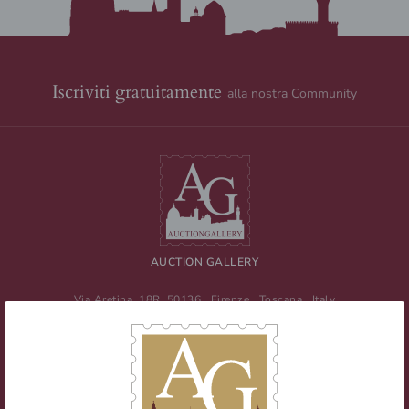
Iscriviti gratuitamente
alla nostra Community
AUCTION GALLERY
Via Aretina, 18R
50136
Firenze
,
Toscana
,
Italy
Tel
+39 055 0457959
/ Fax
+39 055 0457956
E-mail:
info@auctiongallery.it
Partita IVA:
02348400975