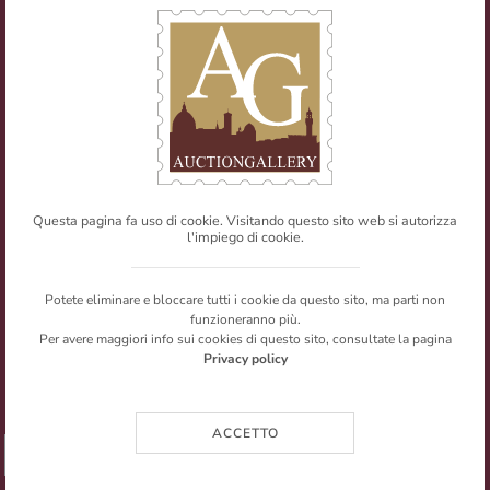
E-mail:
info@auctiongallery.it
Partita IVA:
02348400975
Filatelia
Numismatica
Questa pagina fa uso di cookie. Visitando questo sito web si autorizza
l'impiego di cookie.
Web Agency
Newsletter
Mappa del sito
Privacy policy
© Copyright 2026 Auction Gallery. All rights reserved.
Potete eliminare e bloccare tutti i cookie da questo sito, ma parti non
I testi e le immagini presenti nel sito sono riproducibili citandone la
funzioneranno più.
fonte.
Per avere maggiori info sui cookies di questo sito, consultate la pagina
Privacy policy
ACCETTO
➥ SHARE