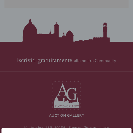
Iscriviti gratuitamente
alla nostra Community
AUCTION GALLERY
Via Aretina, 18R
50136
Firenze
,
Toscana
,
Italy
Tel
+39 055 0457959
/ Fax
+39 055 0457956