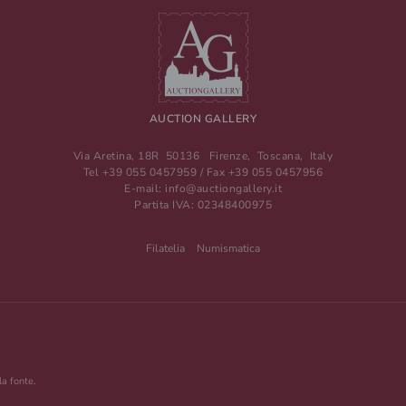
AUCTION GALLERY
Via Aretina, 18R
50136
Firenze
,
Toscana
,
Italy
Tel
+39 055 0457959
/ Fax
+39 055 0457956
E-mail:
info@auctiongallery.it
Partita IVA:
02348400975
Filatelia
Numismatica
la fonte.