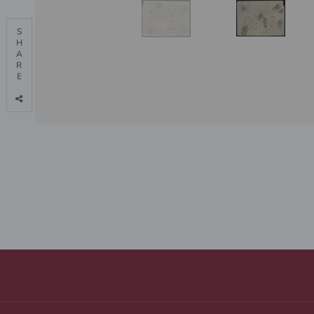
S

H

A

R

E
