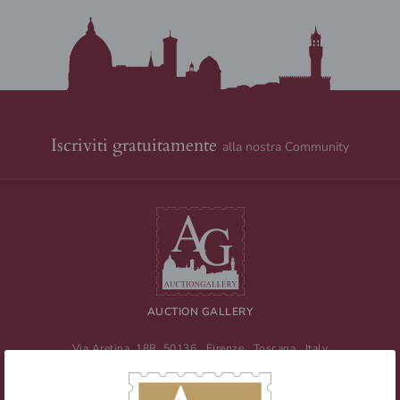
Iscriviti gratuitamente
alla nostra Community
AUCTION GALLERY
Via Aretina, 18R
50136
Firenze
,
Toscana
,
Italy
Tel
+39 055 0457959
/ Fax
+39 055 0457956
E-mail:
info@auctiongallery.it
Partita IVA:
02348400975