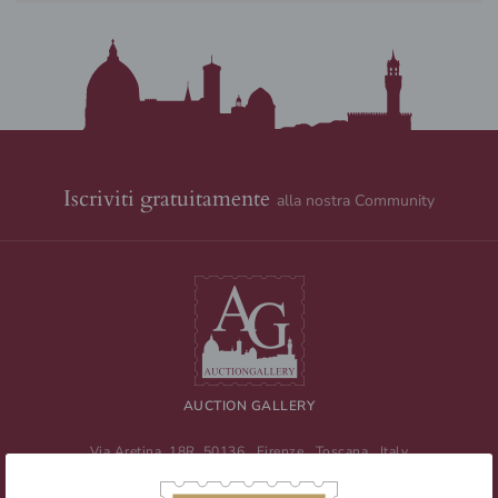
Iscriviti gratuitamente
alla nostra Community
AUCTION GALLERY
Via Aretina, 18R
50136
Firenze
,
Toscana
,
Italy
Tel
+39 055 0457959
/ Fax
+39 055 0457956
E-mail:
info@auctiongallery.it