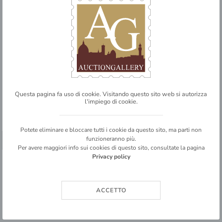
80
ITALIA
Questa pagina fa uso di cookie. Visitando questo sito web si autorizza
Antichi Stati Italiani
l'impiego di cookie.
Parma
Posta ordinaria
Potete eliminare e bloccare tutti i cookie da questo sito, ma parti non
funzioneranno più.
1859
➥ SHARE
Per avere maggiori info sui cookies di questo sito, consultate la pagina
Privacy policy
1859 - 15 cent (9) usato
2
ACCETTO
BASE D'ASTA
€ 70,00