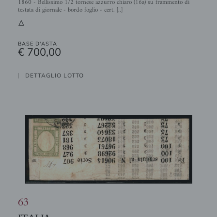
1860 - Bellissimo 1/2 tornese azzurro chiaro (16a) su frammento di
testata di giornale - bordo foglio - cert. [..]
3
BASE D'ASTA
€ 700,00
DETTAGLIO LOTTO
63