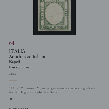
64
ITALIA
Antichi Stati Italiani
Napoli
Posta ordinaria
1861
1861 - 1/2 tornese (17h) con effigie capovolta - gomma originale con
traccia di linguella - Raybaudi + Gazzi
1