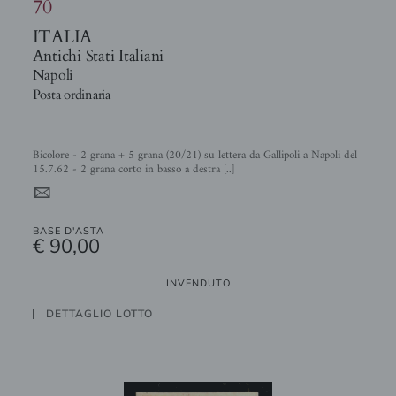
70
ITALIA
Antichi Stati Italiani
Napoli
Posta ordinaria
Bicolore - 2 grana + 5 grana (20/21) su lettera da Gallipoli a Napoli del
15.7.62 - 2 grana corto in basso a destra [..]
4
BASE D'ASTA
€ 90,00
INVENDUTO
DETTAGLIO LOTTO