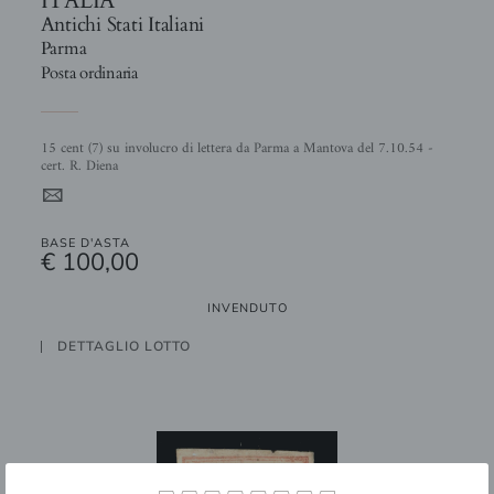
Antichi Stati Italiani
Parma
Posta ordinaria
15 cent (7) su involucro di lettera da Parma a Mantova del 7.10.54 -
cert. R. Diena
4
BASE D'ASTA
€ 100,00
INVENDUTO
DETTAGLIO LOTTO