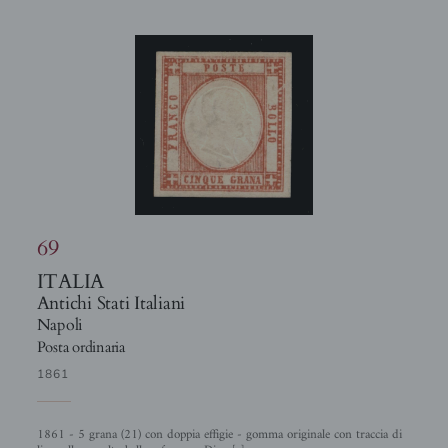
69
ITALIA
Antichi Stati Italiani
Napoli
Posta ordinaria
1861
1861 - 5 grana (21) con doppia effigie - gomma originale con traccia di