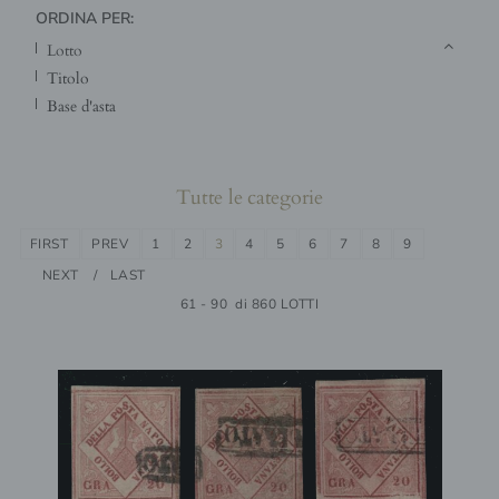
ORDINA PER:
lotto
titolo
base d'asta
Tutte le categorie
FIRST
PREV
1
2
3
4
5
6
7
8
9
NEXT
LAST
61 - 90 di 860 LOTTI