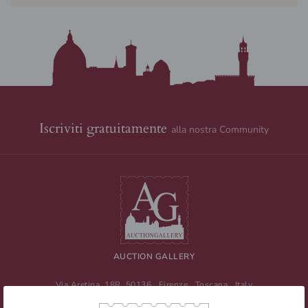
Iscriviti gratuitamente
alla nostra Community
AUCTION GALLERY
Via Aretina, 18R
50136
Firenze
,
Toscana
,
Italy
Tel
+39 055 0457959
/ Fax
+39 055 0457956