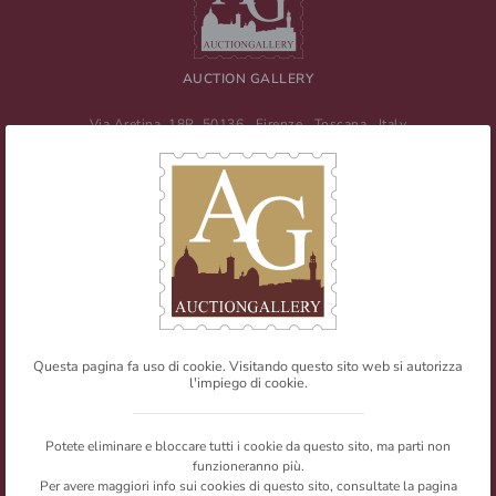
AUCTION GALLERY
Via Aretina, 18R
50136
Firenze
,
Toscana
,
Italy
Tel
+39 055 0457959
/ Fax
+39 055 0457956
E-mail:
info@auctiongallery.it
Partita IVA:
02348400975
Filatelia
Numismatica
Questa pagina fa uso di cookie. Visitando questo sito web si autorizza
l'impiego di cookie.
Web Agency
Newsletter
Mappa del sito
Privacy policy
© Copyright 2026 Auction Gallery. All rights reserved.
Potete eliminare e bloccare tutti i cookie da questo sito, ma parti non
I testi e le immagini presenti nel sito sono riproducibili citandone la
funzioneranno più.
fonte.
Per avere maggiori info sui cookies di questo sito, consultate la pagina