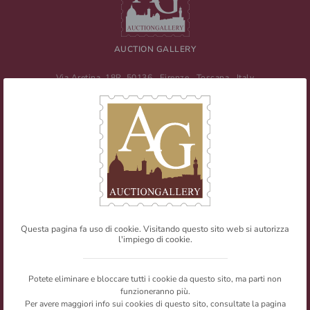
AUCTION GALLERY
Via Aretina, 18R
50136
Firenze
,
Toscana
,
Italy
Tel
+39 055 0457959
/ Fax
+39 055 0457956
E-mail:
info@auctiongallery.it
Partita IVA:
02348400975
Filatelia
Numismatica
Questa pagina fa uso di cookie. Visitando questo sito web si autorizza
l'impiego di cookie.
Web Agency
Newsletter
Mappa del sito
Privacy policy
© Copyright 2026 Auction Gallery. All rights reserved.
Potete eliminare e bloccare tutti i cookie da questo sito, ma parti non
I testi e le immagini presenti nel sito sono riproducibili citandone la
funzioneranno più.
fonte.
Per avere maggiori info sui cookies di questo sito, consultate la pagina