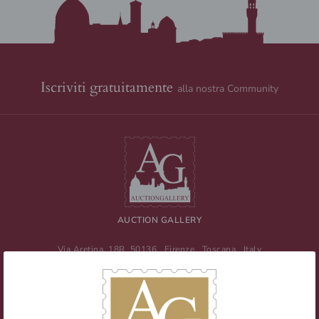
Iscriviti gratuitamente
alla nostra Community
AUCTION GALLERY
Via Aretina, 18R
50136
Firenze
,
Toscana
,
Italy
Tel
+39 055 0457959
/ Fax
+39 055 0457956
E-mail:
info@auctiongallery.it
Partita IVA:
02348400975