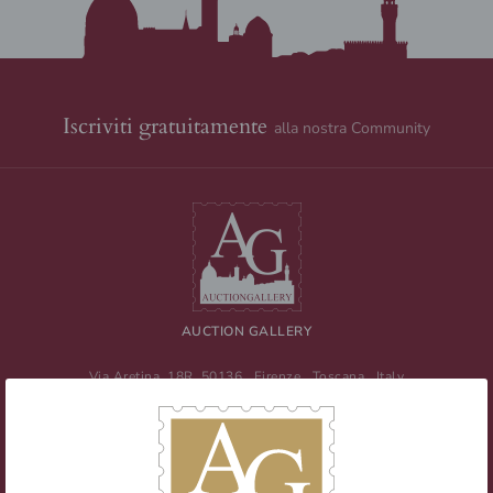
Iscriviti gratuitamente
alla nostra Community
AUCTION GALLERY
Via Aretina, 18R
50136
Firenze
,
Toscana
,
Italy
Tel
+39 055 0457959
/ Fax
+39 055 0457956
E-mail:
info@auctiongallery.it
Partita IVA:
02348400975