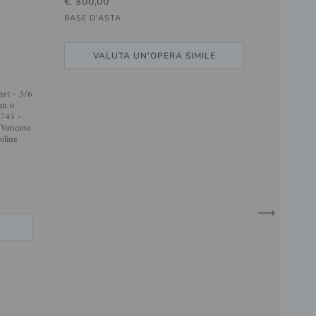
€ 800,00
BASE D'ASTA
VALUTA UN'OPERA SIMILE
hrt - 3/6
en o
 745 -
 Vaticano
oline