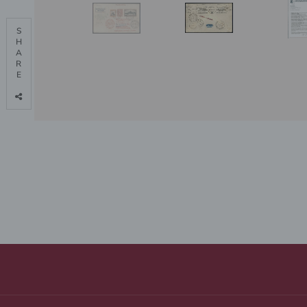
S

H

A

R

E
