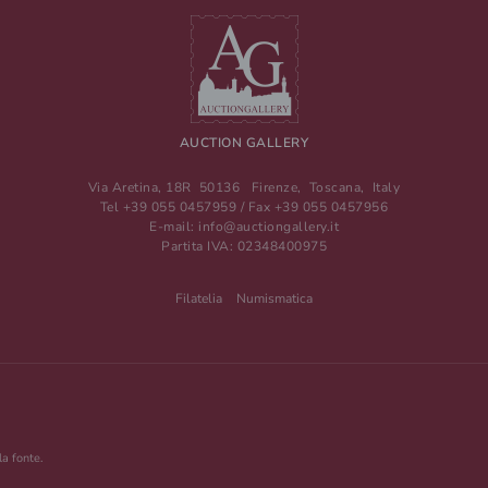
AUCTION GALLERY
Via Aretina, 18R
50136
Firenze
,
Toscana
,
Italy
Tel
+39 055 0457959
/ Fax
+39 055 0457956
E-mail:
info@auctiongallery.it
Partita IVA:
02348400975
Filatelia
Numismatica
la fonte.