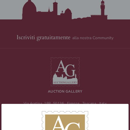
Iscriviti gratuitamente
alla nostra Community
AUCTION GALLERY
Via Aretina, 18R
50136
Firenze
,
Toscana
,
Italy
Tel
+39 055 0457959
/ Fax
+39 055 0457956
E-mail:
info@auctiongallery.it
Partita IVA:
02348400975