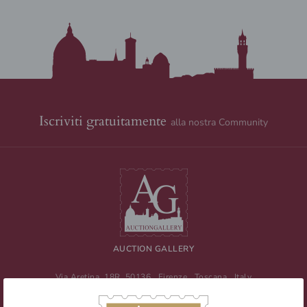
Iscriviti gratuitamente
alla nostra Community
AUCTION GALLERY
Via Aretina, 18R
50136
Firenze
,
Toscana
,
Italy
Tel
+39 055 0457959
/ Fax
+39 055 0457956
E-mail:
info@auctiongallery.it