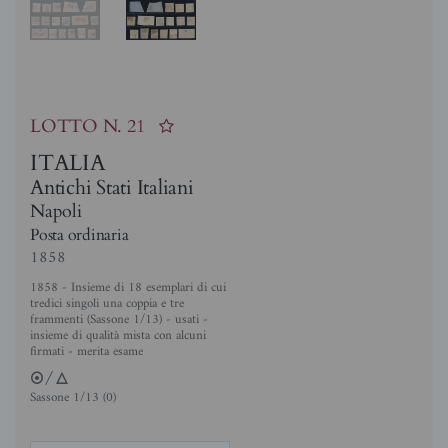
LOTTO N.
21
ITALIA
Antichi Stati Italiani
Napoli
Posta ordinaria
1858
1858 - Insieme di 18 esemplari di cui
tredici singoli una coppia e tre
frammenti (Sassone 1/13) - usati -
insieme di qualità mista con alcuni
firmati - merita esame
2/3
Sassone 1/13 (0)