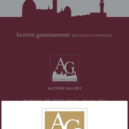
Iscriviti gratuitamente
alla nostra Community
AUCTION GALLERY
Via Aretina, 18R
50136
Firenze
,
Toscana
,
Italy
Tel
+39 055 0457959
/ Fax
+39 055 0457956
E-mail:
info@auctiongallery.it
Partita IVA:
02348400975