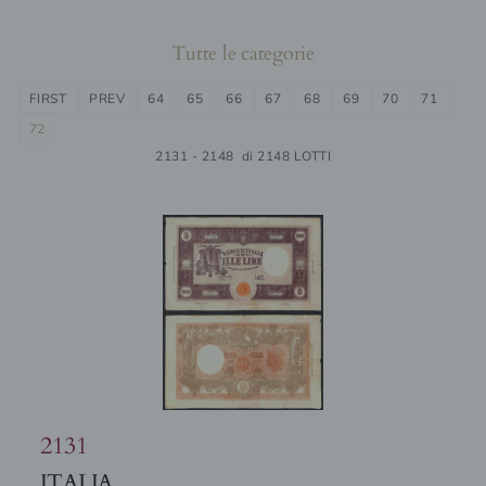
Tutte le categorie
FIRST
PREV
64
65
66
67
68
69
70
71
72
2131 - 2148 di 2148 LOTTI
2131
ITALIA