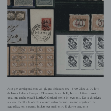
Asta per corrispondenza 29 giugno chiusura ore 15:00 Oltre 2100 lotti
dell'Area Italiana Europa e Oltremare, francobolli, buste e lettere nuovi e
usati ma anche piccoli Lotti&Collezioni molto interessanti. L'asta chiuderà
alle ore 15.00 e le offerte ricevute entro l'orario saranno registrate. Le
aggiudicazioni saranno inviate per mail entro il giorno seguente.