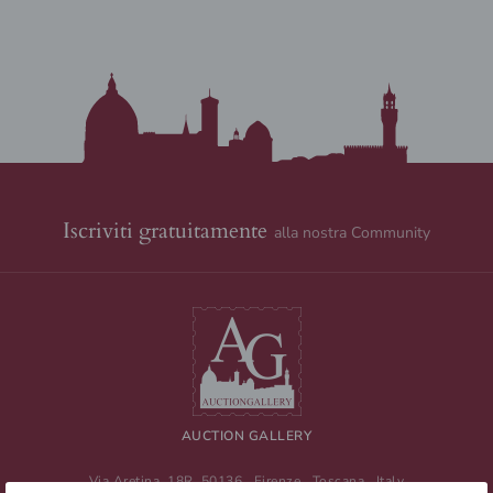
Iscriviti gratuitamente
alla nostra Community
AUCTION GALLERY
Via Aretina, 18R
50136
Firenze
,
Toscana
,
Italy