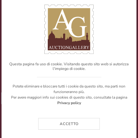
Tel
+39 055 0457959
/ Fax
+39 055 0457956
E-mail:
info@auctiongallery.it
Partita IVA:
02348400975
Filatelia
Numismatica
Questa pagina fa uso di cookie. Visitando questo sito web si autorizza
l'impiego di cookie.
Web Agency
Newsletter
Mappa del sito
Privacy policy
© Copyright 2026 Auction Gallery. All rights reserved.
Potete eliminare e bloccare tutti i cookie da questo sito, ma parti non
I testi e le immagini presenti nel sito sono riproducibili citandone la
funzioneranno più.
fonte.
Per avere maggiori info sui cookies di questo sito, consultate la pagina
➥ SHARE
Privacy policy
ACCETTO