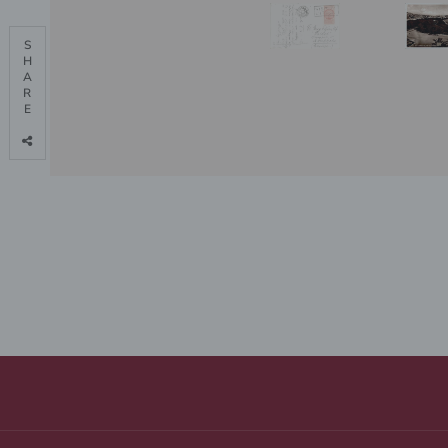
S

H

A

R

E
