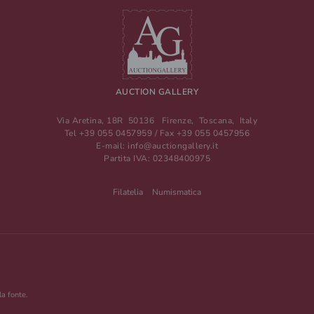
AUCTION GALLERY
Via Aretina, 18R
50136
Firenze
,
Toscana
,
Italy
Tel
+39 055 0457959
/ Fax
+39 055 0457956
E-mail:
info@auctiongallery.it
Partita IVA:
02348400975
Filatelia
Numismatica
la fonte.