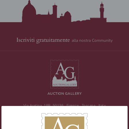
Iscriviti gratuitamente
alla nostra Community
AUCTION GALLERY
Via Aretina, 18R
50136
Firenze
,
Toscana
,
Italy
Tel
+39 055 0457959
/ Fax
+39 055 0457956
E-mail:
info@auctiongallery.it
Partita IVA:
02348400975