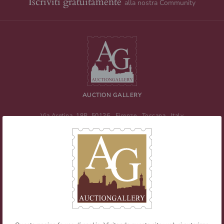
Iscriviti gratuitamente
alla nostra Community
AUCTION GALLERY
Via Aretina, 18R
50136
Firenze
,
Toscana
,
Italy
Tel
+39 055 0457959
/ Fax
+39 055 0457956
E-mail:
info@auctiongallery.it
Partita IVA:
02348400975
Filatelia
Numismatica