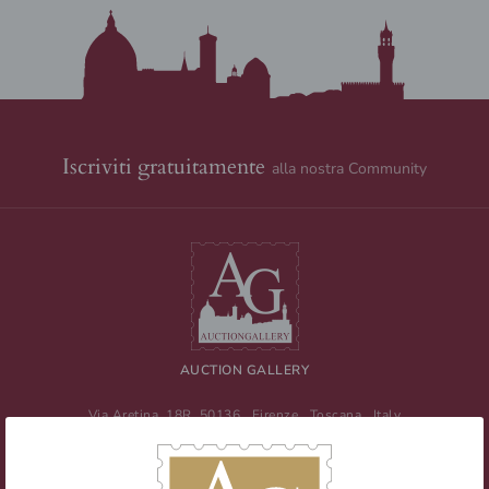
Iscriviti gratuitamente
alla nostra Community
AUCTION GALLERY
Via Aretina, 18R
50136
Firenze
,
Toscana
,
Italy
Tel
+39 055 0457959
/ Fax
+39 055 0457956
E-mail:
info@auctiongallery.it
Partita IVA:
02348400975