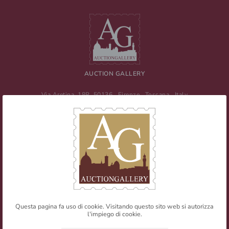
AUCTION GALLERY
Via Aretina, 18R
50136
Firenze
,
Toscana
,
Italy
Tel
+39 055 0457959
/ Fax
+39 055 0457956
E-mail:
info@auctiongallery.it
Partita IVA:
02348400975
Filatelia
Numismatica
Questa pagina fa uso di cookie. Visitando questo sito web si autorizza
l'impiego di cookie.
Web Agency
Newsletter
Mappa del sito
Privacy policy