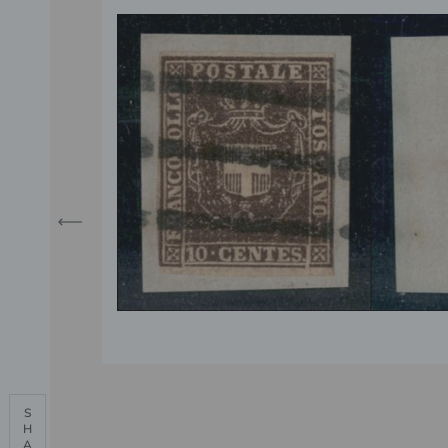
S

H

A
