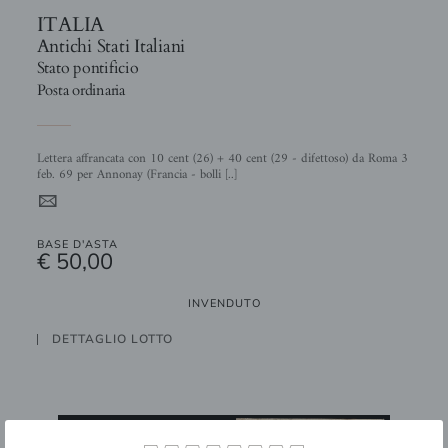
ITALIA
Antichi Stati Italiani
Stato pontificio
Posta ordinaria
Lettera affrancata con 10 cent (26) + 40 cent (29 - difettoso) da Roma 3
feb. 69 per Annonay (Francia - bolli [..]
4
BASE D'ASTA
€ 50,00
INVENDUTO
DETTAGLIO LOTTO