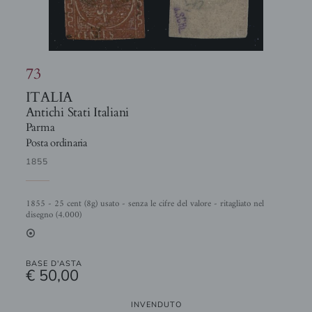
73
ITALIA
Antichi Stati Italiani
Parma
Posta ordinaria
1855
1855 - 25 cent (8g) usato - senza le cifre del valore - ritagliato nel
disegno (4.000)
2
BASE D'ASTA
€ 50,00
INVENDUTO