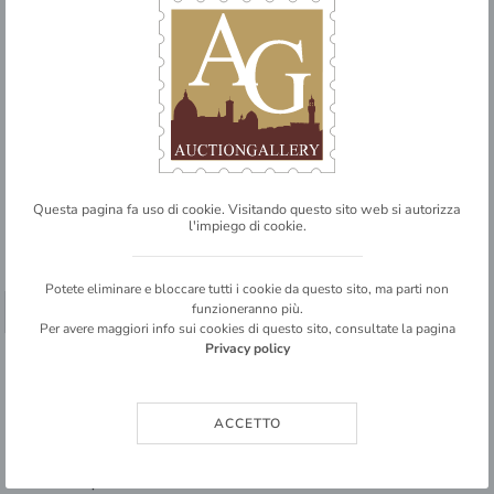
80
Questa pagina fa uso di cookie. Visitando questo sito web si autorizza
l'impiego di cookie.
ITALIA
Antichi Stati Italiani
Stato pontificio
Potete eliminare e bloccare tutti i cookie da questo sito, ma parti non
Posta ordinaria
funzioneranno più.
➥ SHARE
Per avere maggiori info sui cookies di questo sito, consultate la pagina
Privacy policy
20 cent (27) su parte di lettera da Roma a Modena del 20.12.68
3
ACCETTO
BASE D'ASTA
€ 10,00