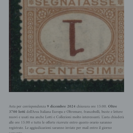
Asta per corrispondenza
9 dicembre 2024
chiusura ore 15:00.
Oltre
3700 lotti
dell'Area Italiana Europa e Oltremare, francobolli, buste e lettere
nuovi e usati ma anche Lotti e Collezioni molto interessanti. L'asta chiuderà
alle ore 15.00 e tutte le offerte ricevute entro questo orario saranno
registrate. Le aggiudicazioni saranno inviate per mail entro il giorno