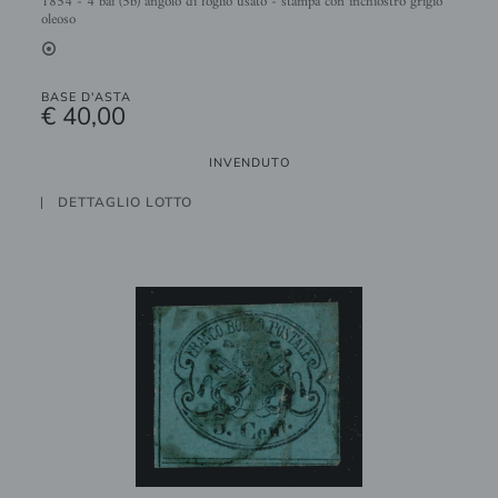
1854 - 4 bai (5b) angolo di foglio usato - stampa con inchiostro grigio
oleoso
2
BASE D'ASTA
€ 40,00
INVENDUTO
DETTAGLIO LOTTO