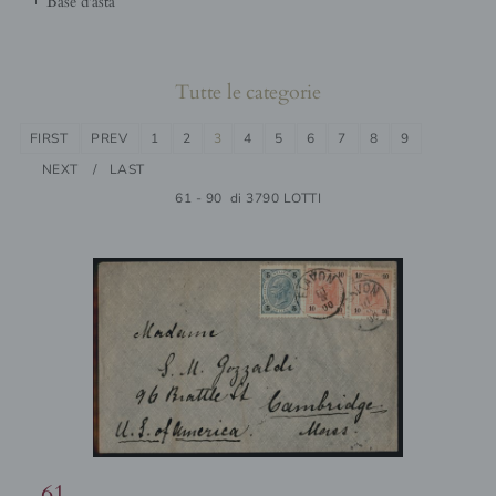
base d'asta
Tutte le categorie
FIRST
PREV
1
2
3
4
5
6
7
8
9
NEXT
LAST
61 - 90 di 3790 LOTTI
61