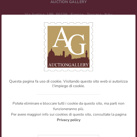
AUCTION GALLERY
Via Aretina, 18R
50136
Firenze
,
Toscana
,
Italy
Tel
+39 055 0457959
/ Fax
+39 055 0457956
E-mail:
info@auctiongallery.it
Partita IVA:
02348400975
Filatelia
Numismatica
Questa pagina fa uso di cookie. Visitando questo sito web si autorizza
l'impiego di cookie.
Web Agency
Newsletter
Mappa del sito
Privacy policy
© Copyright 2026 Auction Gallery. All rights reserved.
Potete eliminare e bloccare tutti i cookie da questo sito, ma parti non
I testi e le immagini presenti nel sito sono riproducibili citandone la
funzioneranno più.
fonte.
Per avere maggiori info sui cookies di questo sito, consultate la pagina
Privacy policy