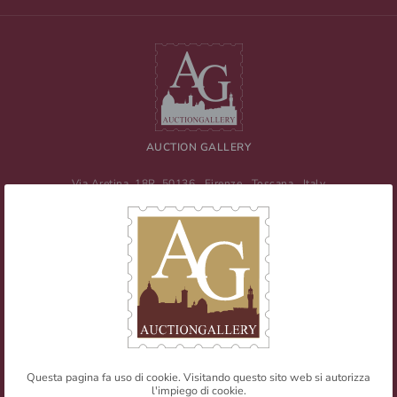
AUCTION GALLERY
Via Aretina, 18R
50136
Firenze
,
Toscana
,
Italy
Tel
+39 055 0457959
/ Fax
+39 055 0457956
E-mail:
info@auctiongallery.it
Partita IVA:
02348400975
Filatelia
Numismatica
Questa pagina fa uso di cookie. Visitando questo sito web si autorizza
l'impiego di cookie.