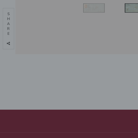
S

H

A

R

E
