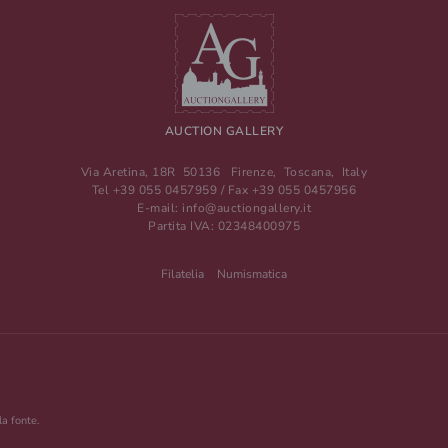
AUCTION GALLERY
Via Aretina, 18R
50136
Firenze
,
Toscana
,
Italy
Tel
+39 055 0457959
/ Fax
+39 055 0457956
E-mail:
info@auctiongallery.it
Partita IVA:
02348400975
Filatelia
Numismatica
la fonte.