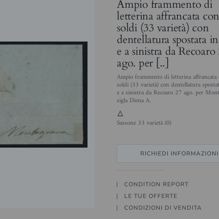
Ampio frammento di
letterina affrancata co
soldi (33 varietà) con
dentellatura spostata in
e a sinistra da Recoaro
ago. per [..]
Ampio frammento di letterina affrancata
soldi (33 varietà) con dentellatura spostat
e a sinistra da Recoaro 27 ago. per Mon
sigla Diena A.
3
Sassone 33 varietà (0)
RICHIEDI INFORMAZIONI
CONDITION REPORT
LE TUE OFFERTE
CONDIZIONI DI VENDITA