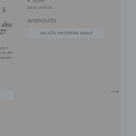
€ 50,00
n 5
BASE D'ASTA
INVENDUTO
 alto
 27
VALUTA UN'OPERA SIMILE
 con 5
a in alto
tagnana -