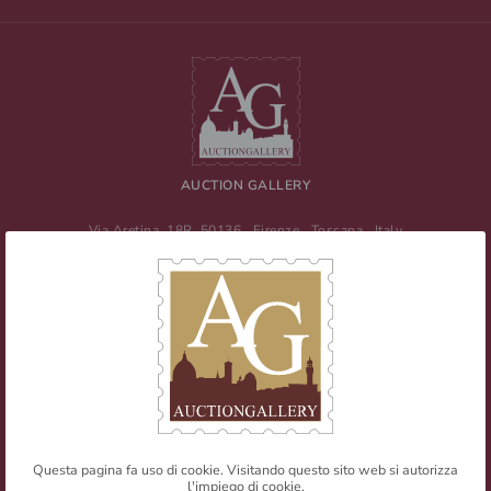
AUCTION GALLERY
Via Aretina, 18R
50136
Firenze
,
Toscana
,
Italy
Tel
+39 055 0457959
/ Fax
+39 055 0457956
E-mail:
info@auctiongallery.it
Partita IVA:
02348400975
Filatelia
Numismatica
Questa pagina fa uso di cookie. Visitando questo sito web si autorizza
l'impiego di cookie.