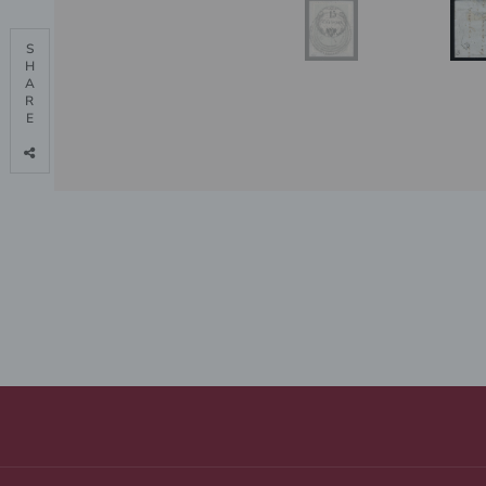
S

H

A

R

E
