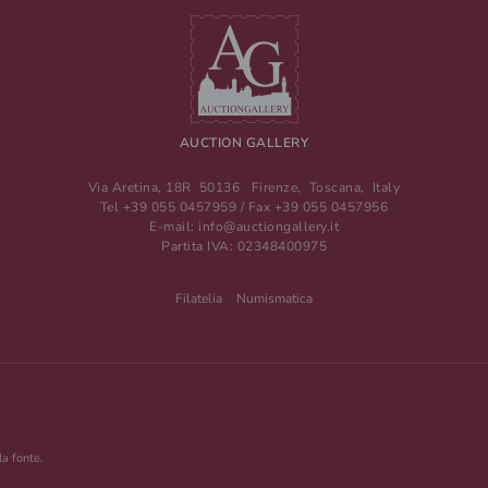
AUCTION GALLERY
Via Aretina, 18R
50136
Firenze
,
Toscana
,
Italy
Tel
+39 055 0457959
/ Fax
+39 055 0457956
E-mail:
info@auctiongallery.it
Partita IVA:
02348400975
Filatelia
Numismatica
la fonte.