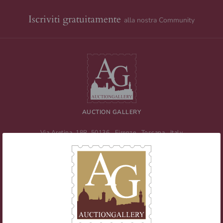
Iscriviti gratuitamente
alla nostra Community
AUCTION GALLERY
Via Aretina, 18R
50136
Firenze
,
Toscana
,
Italy
Tel
+39 055 0457959
/ Fax
+39 055 0457956
E-mail:
info@auctiongallery.it
Partita IVA:
02348400975
Filatelia
Numismatica