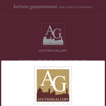
Iscriviti gratuitamente
alla nostra Community
AUCTION GALLERY
Via Aretina, 18R
50136
Firenze
,
Toscana
,
Italy
Tel
+39 055 0457959
/ Fax
+39 055 0457956
E-mail:
info@auctiongallery.it
Partita IVA:
02348400975
Filatelia
Numismatica