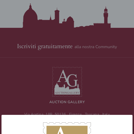
Iscriviti gratuitamente
alla nostra Community
AUCTION GALLERY
Via Aretina, 18R
50136
Firenze
,
Toscana
,
Italy
Tel
+39 055 0457959
/ Fax
+39 055 0457956
E-mail:
info@auctiongallery.it
Partita IVA:
02348400975