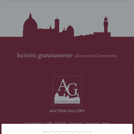
Iscriviti gratuitamente
alla nostra Community
AUCTION GALLERY
Via Aretina, 18R
50136
Firenze
,
Toscana
,
Italy
Tel
+39 055 0457959
/ Fax
+39 055 0457956
E-mail:
info@auctiongallery.it