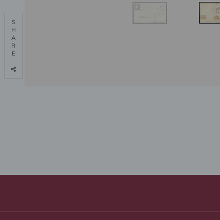
S

H

A

R

E
