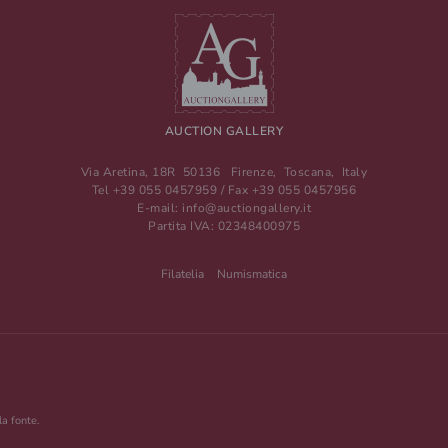
AUCTION GALLERY
Via Aretina, 18R
50136
Firenze
,
Toscana
,
Italy
Tel
+39 055 0457959
/ Fax
+39 055 0457956
E-mail:
info@auctiongallery.it
Partita IVA:
02348400975
Filatelia
Numismatica
la fonte.