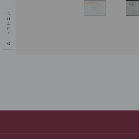
S

H

A

R

E
