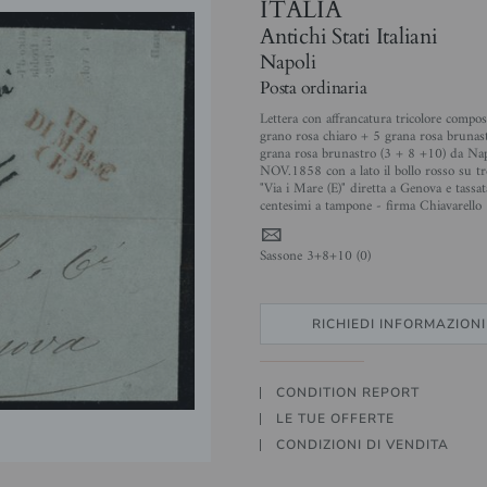
ITALIA
Antichi Stati Italiani
Napoli
Posta ordinaria
Lettera con affrancatura tricolore compo
grano rosa chiaro + 5 grana rosa brunas
grana rosa brunastro (3 + 8 +10) da Na
NOV.1858 con a lato il bollo rosso su tr
"Via i Mare (E)" diretta a Genova e tassa
centesimi a tampone - firma Chiavarello
4
Sassone 3+8+10 (0)
RICHIEDI INFORMAZIONI
CONDITION REPORT
LE TUE OFFERTE
CONDIZIONI DI VENDITA