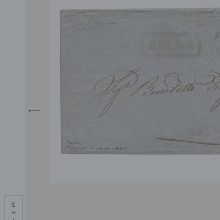
S

H
