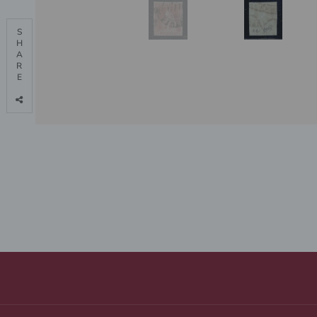
S

H

A

R

E
