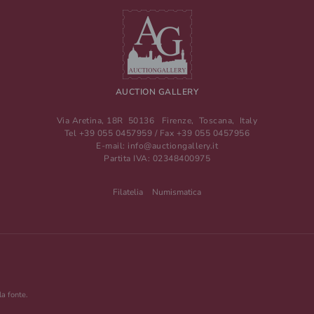
AUCTION GALLERY
Via Aretina, 18R
50136
Firenze
,
Toscana
,
Italy
Tel
+39 055 0457959
/ Fax
+39 055 0457956
E-mail:
info@auctiongallery.it
Partita IVA:
02348400975
Filatelia
Numismatica
la fonte.