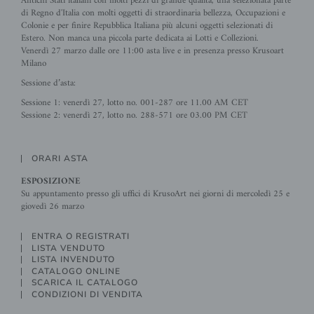
Antichi Stati italiani con molti pezzi di grande qualità, una selezionata parte
di Regno d'Italia con molti oggetti di straordinaria bellezza, Occupazioni e
Colonie e per finire Repubblica Italiana più alcuni oggetti selezionati di
Estero. Non manca una piccola parte dedicata ai Lotti e Collezioni.
Venerdì 27 marzo dalle ore 11:00 asta live e in presenza presso Krusoart
Milano
Sessione d’asta:
Sessione 1: venerdì 27, lotto no. 001-287 ore 11.00 AM CET
Sessione 2: venerdì 27, lotto no. 288-571 ore 03.00 PM CET
ORARI ASTA
ESPOSIZIONE
Su appuntamento presso gli uffici di KrusoArt nei giorni di mercoledì 25 e
giovedì 26 marzo
ENTRA O REGISTRATI
LISTA VENDUTO
LISTA INVENDUTO
CATALOGO ONLINE
SCARICA IL CATALOGO
CONDIZIONI DI VENDITA