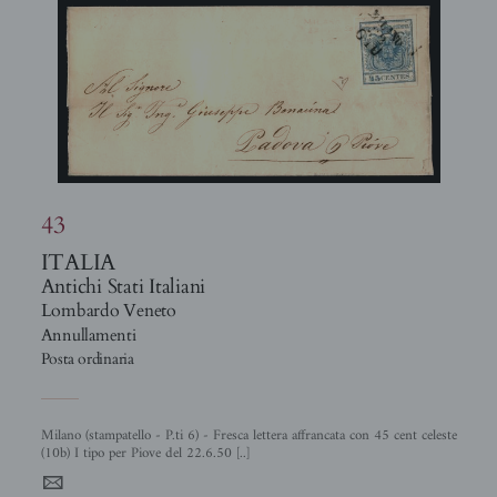
43
ITALIA
Antichi Stati Italiani
Lombardo Veneto
Annullamenti
Posta ordinaria
Milano (stampatello - P.ti 6) - Fresca lettera affrancata con 45 cent celeste
(10b) I tipo per Piove del 22.6.50 [..]
4