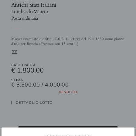
Antichi Stati Italiani
Lombardo Veneto
Posta ordinaria
Monza (stampatello dritto - P.ti R1) - lettera del 19.6.1850 nono giorno
d'uso per Brescia affrancata con 15 cent [..]
4
BASE D'ASTA
€ 1.800,00
STIMA
€ 3.500,00 / 4.000,00
VENDUTO
DETTAGLIO LOTTO