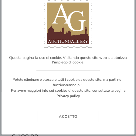
49
Questa pagina fa uso di cookie. Visitando questo sito web si autorizza
l'impiego di cookie.
ITALIA
Antichi Stati Italiani
Lombardo Veneto
Potete eliminare e bloccare tutti i cookie da questo sito, ma parti non
Posta ordinaria
funzioneranno più.
➥ SHARE
Per avere maggiori info sui cookies di questo sito, consultate la pagina
Privacy policy
Ospedaletto (C4 - P.ti 10) - lettera del 28.4.1860 per Brescia affrancata
con 20 cent IV di Sardegna (15)
ACCETTO
4
BASE D'ASTA