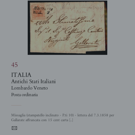
45
ITALIA
Antichi Stati Italiani
Lombardo Veneto
Posta ordinaria
Missaglia (stampatello inclinato - P.ti 10) - lettera del 7.3.1858 per
Gallarate affrancata con 15 cent carta [..]
4