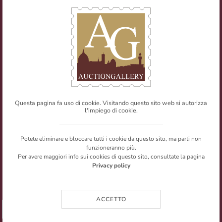
Tel
+39 055 0457959
/ Fax
+39 055 0457956
E-mail:
info@auctiongallery.it
Partita IVA:
02348400975
Filatelia
Numismatica
Questa pagina fa uso di cookie. Visitando questo sito web si autorizza
l'impiego di cookie.
Web Agency
Newsletter
Mappa del sito
Privacy policy
© Copyright 2026 Auction Gallery. All rights reserved.
Potete eliminare e bloccare tutti i cookie da questo sito, ma parti non
I testi e le immagini presenti nel sito sono riproducibili citandone la
funzioneranno più.
fonte.
Per avere maggiori info sui cookies di questo sito, consultate la pagina
Privacy policy
ACCETTO
➥ SHARE