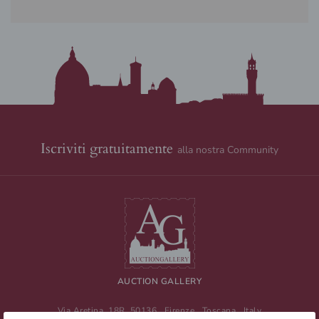
Iscriviti gratuitamente
alla nostra Community
AUCTION GALLERY
Via Aretina, 18R
50136
Firenze
,
Toscana
,
Italy