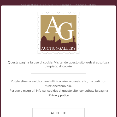
Via Aretina, 18R
50136
Firenze
,
Toscana
,
Italy
Tel
+39 055 0457959
/ Fax
+39 055 0457956
E-mail:
info@auctiongallery.it
Partita IVA:
02348400975
Filatelia
Numismatica
Questa pagina fa uso di cookie. Visitando questo sito web si autorizza
l'impiego di cookie.
Web Agency
Newsletter
Mappa del sito
Privacy policy
© Copyright 2026 Auction Gallery. All rights reserved.
Potete eliminare e bloccare tutti i cookie da questo sito, ma parti non
I testi e le immagini presenti nel sito sono riproducibili citandone la
funzioneranno più.
fonte.
Per avere maggiori info sui cookies di questo sito, consultate la pagina
Privacy policy
ACCETTO