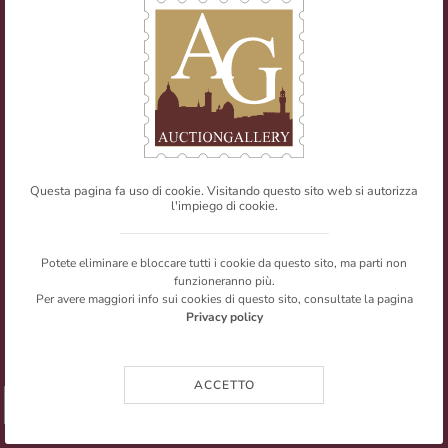
E-mail:
info@auctiongallery.it
Partita IVA:
02348400975
Filatelia
Numismatica
Questa pagina fa uso di cookie. Visitando questo sito web si autorizza
l'impiego di cookie.
Web Agency
Newsletter
Mappa del sito
Privacy policy
© Copyright 2026 Auction Gallery. All rights reserved.
Potete eliminare e bloccare tutti i cookie da questo sito, ma parti non
I testi e le immagini presenti nel sito sono riproducibili citandone la
funzioneranno più.
fonte.
Per avere maggiori info sui cookies di questo sito, consultate la pagina
Privacy policy
ACCETTO
➥ SHARE