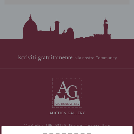
Iscriviti gratuitamente
alla nostra Community
AUCTION GALLERY
Via Aretina, 18R
50136
Firenze
,
Toscana
,
Italy
Tel
+39 055 0457959
/ Fax
+39 055 0457956